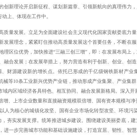
的创新理论开启新征程、谋划新篇章、引领新航向的真理伟力，
到行动上、体现在工作中。
高质量发展。立足为全面建设社会主义现代化国家贡献娄底力量
新发展理念，紧紧盯住推动高质量发展这个首要任务，不断在服
地理区位优势，加快推进“三融三创三增”，即：在发展布局上
、融合发展；在发展举措上，努力营造有利于创新、创业、创造
源、财源建设新的增长点。依托已形成的千亿级钢铁新材产业
程机械等10条工业新兴优势产业链，推动形成产业集聚、产业集
现市域内区域经济各具特色、相互协同、融合发展新格局。深入开
倍增、上市企业数量和直接融资规模双倍增、国有资本规模与净资
以人为核心的城镇化攻坚、国有企业市场化转型攻坚、环境污染
力，夯实发展支撑。统筹推进城乡建设。围绕建设美丽娄底，建
，进一步完善城市功能和基础设施建设，打造宜居、韧性、智慧