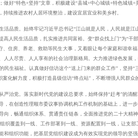
做好“特色+坚持”文章，积极建设“县城+中心城镇+特色城镇
，持续推进农村人居环境整治，建设宜居宜业和美乡村。
生活品质。始终牢记习近平总书记“江山就是人民，人民就是江
高人民生活品质，扎实推进共同富裕。变“群众找上门”为“干部
医疗、住房、养老、救助等民生大事，又着眼让每个家庭和谐幸
、人人尽责、人人享有的社会治理新格局。大力推进绿色发展，
的民生福祉。认真做好信访这个“送上门来的群众工作”，坚持“
积案化解力度，积极打造县级信访“终点站”，不断增强人民群众
从严治党。落实新时代党的建设总要求，始终保持“赶考”的清
导，在创造性理顺市委议事协调机构工作机制的基础上，进一步
导向，畅通组织体系、贯通责任链条，全面推进党的二十大精神
、组织覆盖到一线、工作部署到一线、资源配置到一线，让支部
能和组织功能，把基层党组织建设成为有效实现党的领导的坚强