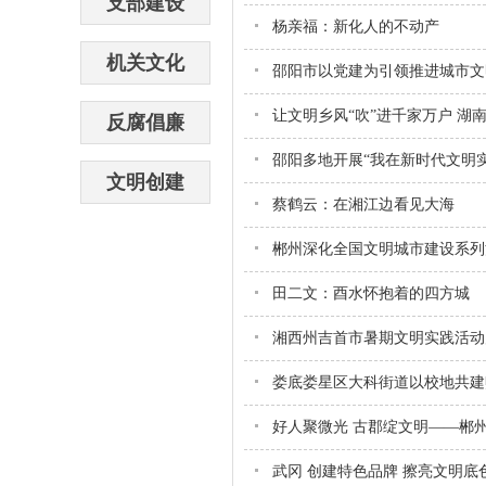
支部建设
杨亲福：新化人的不动产
机关文化
邵阳市以党建为引领推进城市文
让文明乡风“吹”进千家万户 湖
反腐倡廉
邵阳多地开展“我在新时代文明
文明创建
蔡鹤云：在湘江边看见大海
田二文：酉水怀抱着的四方城
湘西州吉首市暑期文明实践活动
娄底娄星区大科街道以校地共建
好人聚微光 古郡绽文明——郴
武冈 创建特色品牌 擦亮文明底