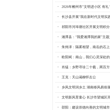
2026年郴州市“文明进小区 有
长沙县开展“我在新时代文明实
祁阳市河埠塘社区开展文明积分
湘潭县：“我爱湘潭我的家”主
朱炜泽：隔雾相望，南岳的石上“
欧阳斌：南山，我们心灵深处的
肖猛：乡野寻珍二十载，两百方
王克：天山谒柳怀左公
乡风文明润乡土 湖南移风易俗
文明新风育童心 长沙市望城区
邵阳：建设崇德向善的文明城市