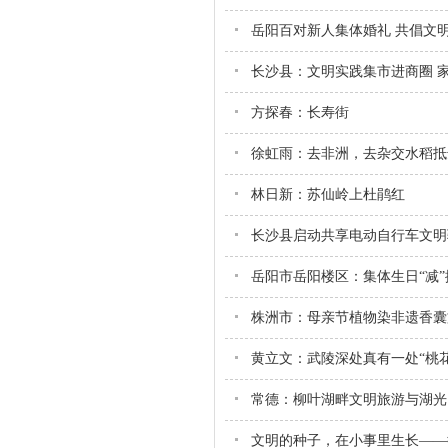
岳阳百对新人集体婚礼 共倡文
长沙县：文明实践集市进商圈 家
方探春：长寿街
徐虹雨：去非洲，去杂交水稻抵
林日新：苏仙岭上杜鹃红
长沙县启动共享电动自行车文明
岳阳市岳阳楼区：集体生日“减”
株洲市：母亲节植物染非遗香囊
黄立文：武陵深处真有一处“桃花
常德：柳叶湖畔文明旅游与湖光
文明的种子，在小事里生长——