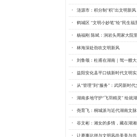
涟源市：积分制“积”出文明新风
鹤城区 “文明小妙笔”绘“民生福
杨福刚 陈斌：涧岩头周家大院
林海深处劲吹文明新风
刘鲁颂：杜甫在湖南｜驾一艘大
益阳安化县平口镇新时代文明实
从“管理”到“服务”：武冈新时
湖南多地守护“飞羽精灵” 绘就
尧育飞：桐城派与近代湖南文脉
谷文彬：湘女的多情，藏在湖湘
让赛事比拼与文明风尚美美与共