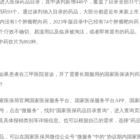
增进入医保药品目录，其中谈判新增446个，覆盖了目录全部3
病用药93个。通过谈判纳入目录的药品，大部分都是近年来新上
录内没有1个肿瘤靶向药，2023年版目录中已经有74个肿瘤靶
95个疗效不确切、易滥用以及临床被淘汰，或者即将退市的药品
；中药饮片为892种。
如果患者在三甲医院首诊，开了需要长期服用的国家医保谈判药
？
家医保局官网国家医保服务平台、国家医保服务平台APP、国
号，点击“微服务”，找到“国家医保药品目录查询”，进入查询
具体报销类别等详细信息。也可以根据自己的需求，选择“药品分
品，可以在国家医保局微信公众号“微服务”中的“协议期内国家