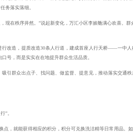
作任务落实落细。
通，现在秩序井然。”说起新变化，万汇小区李娭毑满心欢喜。群
进行改造，提质改造30条人行道，建成首座人行天桥——一中人
一句口号，而是实实在在地提升群众生活品质。
台”，吸引群众出点子、找问题、做监督、提意见，推动落实交通秩
行”。
换点，就能获得相应的积分，积分可兑换洗洁精等日常用品。如