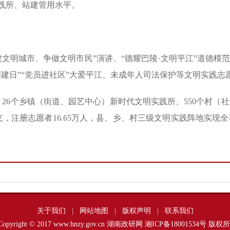
践所、站建管用水平。
文明城市、争做文明市民”演讲、“德耀巴陵·文明平江”道德模范宣
建日”“党员进社区”大爱平江、未成年人司法保护等文明实践志
26个乡镇（街道、园艺中心）新时代文明实践所、550个村（
支，注册志愿者16.65万人，县、乡、村三级文明实践阵地实
关于我们
|
网站地图
|
版权声明
|
联系我们
Copyright © 2017 www.hnzy.gov.cn 湖南政研网
湘ICP备18001534号
版权所