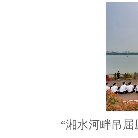
“湘水河畔吊屈