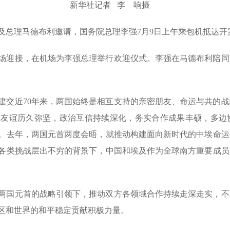
新华社记者 李 响摄
及总理马德布利邀请，国务院总理李强7月9日上午乘包机抵达
场迎接，在机场为李强总理举行欢迎仪式。李强在马德布利陪同
建交近70年来，两国始终是相互支持的亲密朋友、命运与共的
统友谊历久弥坚，政治互信持续深化，务实合作成果丰硕，多边
。去年，两国元首两度会晤，就推动构建面向新时代的中埃命运
各类挑战层出不穷的背景下，中国和埃及作为全球南方重要成员
两国元首的战略引领下，推动双方各领域合作持续走深走实，不
区和世界的和平稳定贡献积极力量。