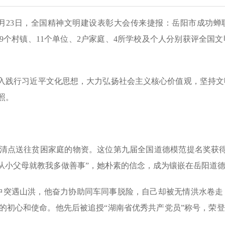
月23日，全国精神文明建设表彰大会传来捷报：岳阳市成功蝉
9个村镇、11个单位、2户家庭、4所学校及个人分别获评全国
深入践行习近平文化思想，大力弘扬社会主义核心价值观，坚持
照。
清点送往贫困家庭的物资。这位第九届全国道德模范提名奖获得者
。“从小父母就教我多做善事”，她朴素的信念，成为镶嵌在岳阳道
巡查中突遇山洪，他奋力协助同车同事脱险，自己却被无情洪水卷
初心和使命。他先后被追授“湖南省优秀共产党员”称号，荣登2