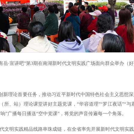
“与理有岳·宣讲吧”第3期在南湖新时代文明实践广场面向群众举办
创新理论首要任务，推动习近平新时代中国特色社会主义思想深入
（所、站）理论课堂讲好主题党课，“华容道理”“罗江夜话”“与
村响”广播每日播送“空中党课”，将党的声音传遍每一个角落。
新时代文明实践精品线路串珠成链，在全省率先开展新时代文明实