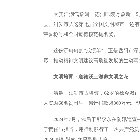
大美江湖气象阔，德润巴陵万象新。5
县、汨罗市入选第七届全国文明城市，还有
荣誉称号和全国道德模范提名奖。
这份沉甸甸的“成绩单”，正是岳阳市
形，推动精神文明建设高质量发展的生动写
文明培育：道德沃土滋养文明之花
清晨，汨罗市古培镇，62岁的徐金娥正
人资助68名贫困生，累计捐款超300万元
2024年7月，90后干部李东在防汛
了责任与担当，用行动践行了一名共产党员的
2024“感动湖南”年度致敬人物。