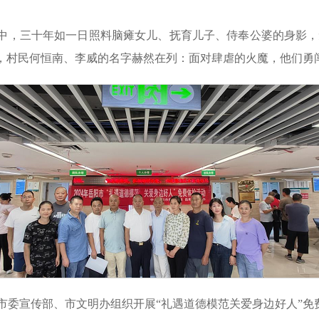
湘家中，三十年如一日照料脑瘫女儿、抚育儿子、侍奉公婆的身影
单上，村民何恒南、李威的名字赫然在列：面对肆虐的火魔，他们
月，市委宣传部、市文明办组织开展“礼遇道德模范关爱身边好人”免