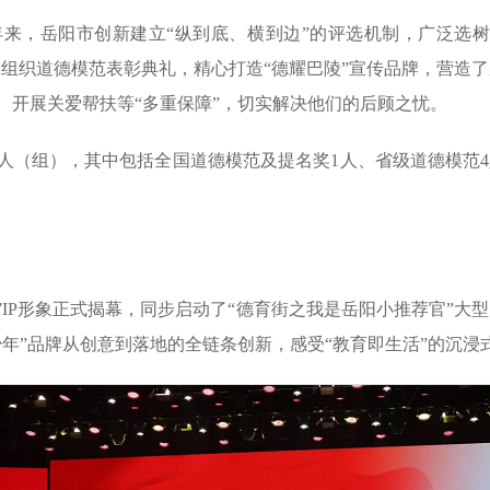
来，岳阳市创新建立“纵到底、横到边”的评选机制，广泛选树
、组织道德模范表彰典礼，精心打造“德耀巴陵”宣传品牌，营造
、开展关爱帮扶等“多重保障”，切实解决他们的后顾之忧。
人（组），其中包括全国道德模范及提名奖1人、省级道德模范4
。
”IP形象正式揭幕，同步启动了“德育街之我是岳阳小推荐官”
年”品牌从创意到落地的全链条创新，感受“教育即生活”的沉浸