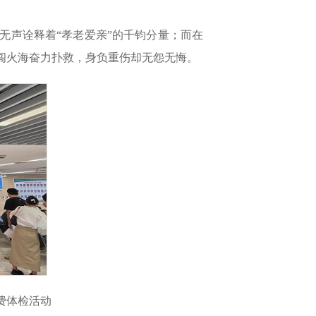
，无声诠释着“孝老爱亲”的千钧分量；而在
勇闯火海奋力扑救，身负重伤却无怨无悔。
费体检活动