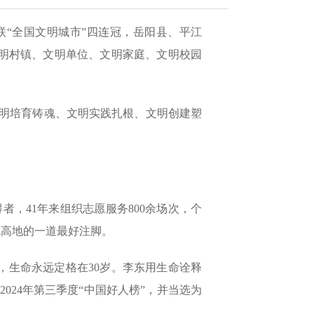
联“全国文明城市”四连冠，岳阳县、平江
文明村镇、文明单位、文明家庭、文明校园
文明培育铸魂、文明实践扎根、文明创建塑
，41年来组织志愿服务800余场次，个
德高地的一道最好注脚。
走，生命永远定格在30岁。李东用生命诠释
024年第三季度“中国好人榜”，并当选为