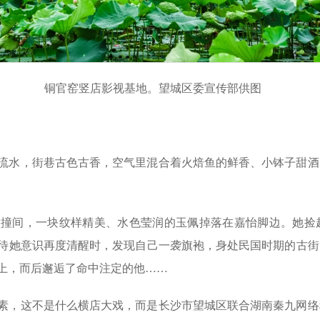
铜官窑竖店影视基地。望城区委宣传部供图
流水，街巷古色古香，空气里混合着火焙鱼的鲜香、小钵子甜酒
。
碰撞间，一块纹样精美、水色莹润的玉佩掉落在嘉怡脚边。她捡
待她意识再度清醒时，发现自己一袭旗袍，身处民国时期的古街
上，而后邂逅了命中注定的他……
素，这不是什么横店大戏，而是长沙市望城区联合湖南秦九网络