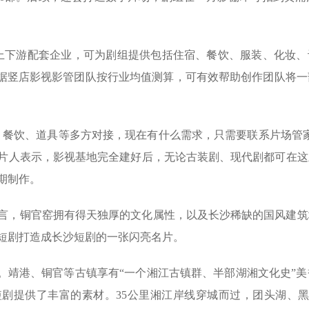
家上下游配套企业，可为剧组提供包括住宿、餐饮、服装、化妆、
期。据竖店影视影管团队按行业均值测算，可有效帮助创作团队将
、餐饮、道具等多方对接，现在有什么需求，只需要联系片场管
片人表示，影视基地完全建好后，无论古装剧、现代剧都可在这
期制作。
言，铜官窑拥有得天独厚的文化属性，以及长沙稀缺的国风建筑
短剧打造成长沙短剧的一张闪亮名片。
”。靖港、铜官等古镇享有“一个湘江古镇群、半部湖湘文化史”
短剧提供了丰富的素材。35公里湘江岸线穿城而过，团头湖、