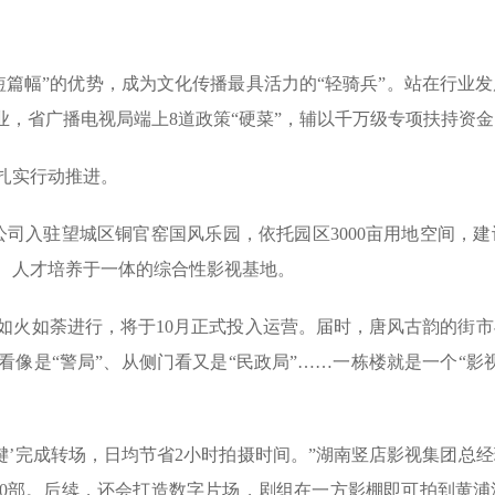
短篇幅”的优势，成为文化传播最具活力的“轻骑兵”。站在行业
业，省广播电视局端上8道政策“硬菜”，辅以千万级专项扶持资
扎实行动推进。
公司入驻望城区铜官窑国风乐园，依托园区3000亩用地空间，建设
、人才培养于一体的综合性影视基地。
如火如荼进行，将于10月正式投入运营。届时，唐风古韵的街
像是“警局”、从侧门看又是“民政局”……一栋楼就是一个“影
键’完成转场，日均节省2小时拍摄时间。”湖南竖店影视集团总
00部。后续，还会打造数字片场，剧组在一方影棚即可拍到黄