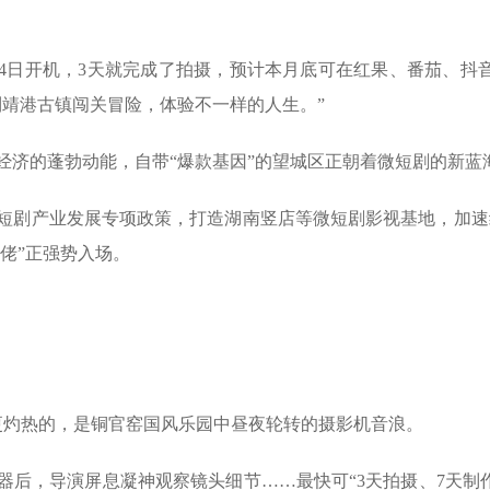
月4日开机，3天就完成了拍摄，预计本月底可在红果、番茄、抖
到靖港古镇闯关冒险，体验不一样的人生。”
经济的蓬勃动能，自带“爆款基因”的望城区正朝着微短剧的新蓝
短剧产业发展专项政策，打造湖南竖店等微短剧影视基地，加速
大佬”正强势入场。
更灼热的，是铜官窑国风乐园中昼夜轮转的摄影机音浪。
后，导演屏息凝神观察镜头细节……最快可“3天拍摄、7天制作