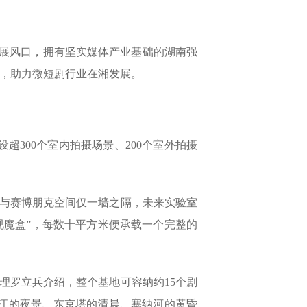
发展风口，拥有坚实媒体产业基础的湖南强
金，助力微短剧行业在湘发展。
超300个室内拍摄场景、200个室外拍摄
市与赛博朋克空间仅一墙之隔，未来实验室
视魔盒”，每数十平方米便承载一个完整的
经理罗立兵介绍，整个基地可容纳约15个剧
浦江的夜景、东京塔的清晨、塞纳河的黄昏