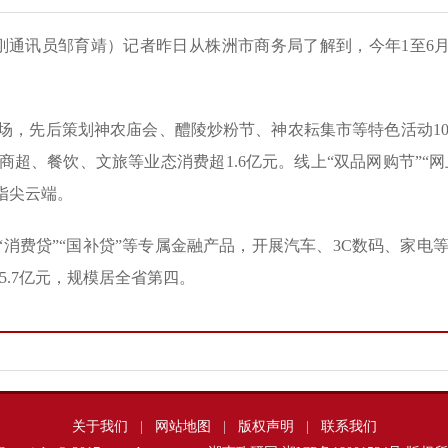
刚通讯员邹育靖）记者昨日从株洲市商务局了解到，今年1至6月
，先后策划神农庙会、醴陵炒粉节、神农耘集市等特色活动100
、商超、餐饮、文旅等业态消费超1.6亿元。线上“双品网购节”“
指尖云端。
“消费贷”“国补贷”等专属金融产品，开展汽车、3C数码、家电等
5.7亿元，规模居全省第四。
关于我们
|
网站地图
|
版权声明
|
联系我们