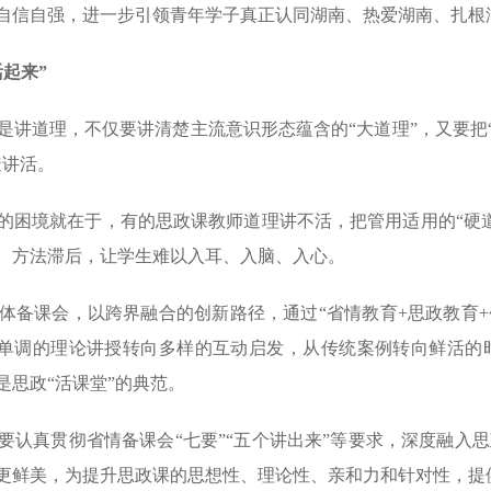
自信自强，进一步引领青年学子真正认同湖南、热爱湖南、扎根
起来”
讲道理，不仅要讲清楚主流意识形态蕴含的“大道理”，又要把“大
透讲活。
的困境就在于，有的思政课教师道理讲不活，把管
用适
用的“硬
、方法滞后，让学生难以入耳、入脑、入心。
备课会，以跨界融合的创新路径，通过“省情教育+思政教育+创
从单调的理论讲授转向多样的互动启发，从传统案例转向鲜活的
思政“活课堂”的典范。
认真贯彻省情备课会“七要”“五个讲出来”等要求，深度融入思
更鲜美，为提升思政课的思想性、理论性、亲和力和针对性，提