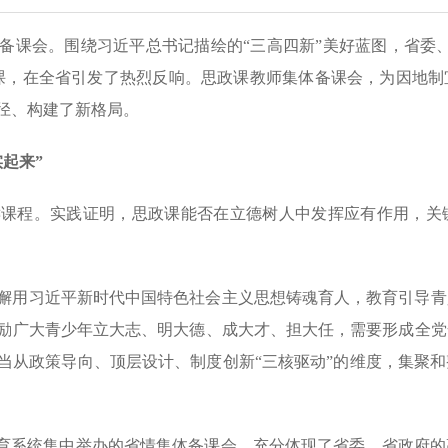
备课会。围绕习近平总书记描绘的“三高四新”美好蓝图，省委
课，在全省引发了热烈反响。思政课教师集体备课会，为因地制
径、构建了新格局。
起来”
键课程。实践证明，思政课能否在立德树人中发挥应有作用，关
懈用习近平新时代中国特色社会主义思想铸魂育人，教育引导青
励广大青少年立大志、明大德、成大才、担大任，需要形成全党
当从政策导向、顶层设计、制度创新“三核驱动”的维度，集聚
教育系统集中举办的省情集体备课会，充分体现了省委、省政府