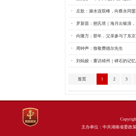
左歆：溆水连双峰，向蔡永同盟
罗新苗：慈氏塔｜海月出银浪，
向隆万：那年，父亲参与了东京
周钟声：致敬费德尔先生
刘灿姣：重访靖州｜碑石的记忆
首页
1
2
3
Copyri
主办单位：中共湖南省委政策