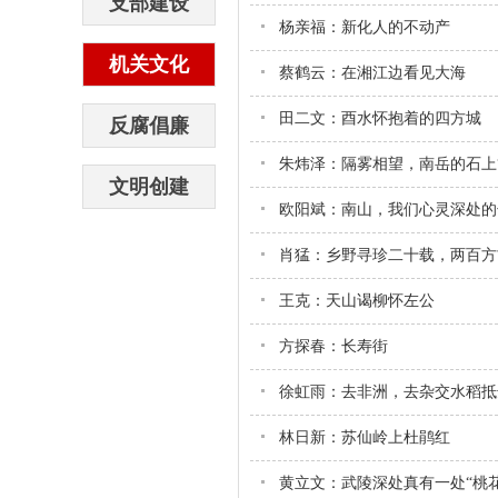
支部建设
杨亲福：新化人的不动产
机关文化
蔡鹤云：在湘江边看见大海
田二文：酉水怀抱着的四方城
反腐倡廉
朱炜泽：隔雾相望，南岳的石上“
文明创建
欧阳斌：南山，我们心灵深处的
肖猛：乡野寻珍二十载，两百方
王克：天山谒柳怀左公
方探春：长寿街
徐虹雨：去非洲，去杂交水稻抵
林日新：苏仙岭上杜鹃红
黄立文：武陵深处真有一处“桃花