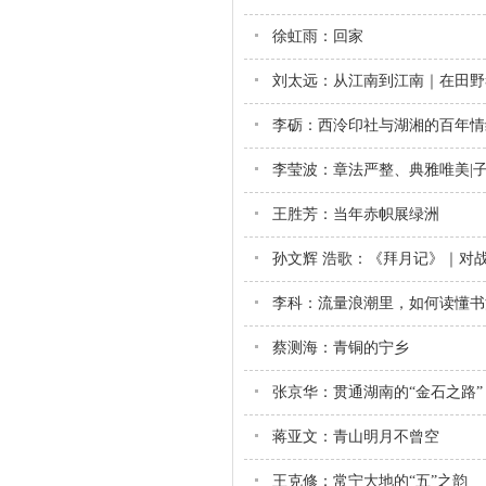
徐虹雨：回家
刘太远：从江南到江南｜在田野
李砺：西泠印社与湖湘的百年情
李莹波：章法严整、典雅唯美|
王胜芳：当年赤帜展绿洲
孙文辉 浩歌：《拜月记》｜对
李科：流量浪潮里，如何读懂书
蔡测海：青铜的宁乡
张京华：贯通湖南的“金石之路”
蒋亚文：青山明月不曾空
王克修：常宁大地的“五”之韵