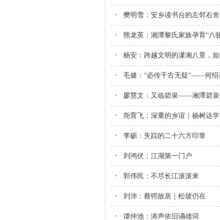
樊明雪：安乡读书台的左邻右舍
熊龙英：湘潭黎氏家族孕育“八
杨安：跨越文明的潇湘八景，如
毛健：“必传千古无疑”——何
廖慧文：又临碧泉——湘潭碧泉
尧育飞：深重的乡谊｜杨树达学
李砺：失踪的二十六方印章
刘鸿伏：江湖第一门户
郭伟民：不尽长江滚滚来
刘沛：蔡锷故居｜松坡仍在
谭仲池：涛声依旧诵雄词