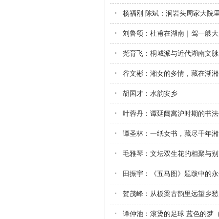
杨福刚 陈斌：涧岩头周家大院
刘鲁颂：杜甫在湖南｜驾一艘大
尧育飞：桐城派与近代湖南文脉
谷文彬：湘女的多情，藏在湖湘
胡国才：水韵安乡
叶蓉丹：谭延闿寓沪时期的书法
谭圣林：一纸女书，藏尽千年湘
毛雅琴：文坛双生花的相聚与别
田振宇：《五马图》题跋中的永
贺茂峰：从板梁古韵里远望乡愁
谭仲池：滚烫的足球 蓝色的梦